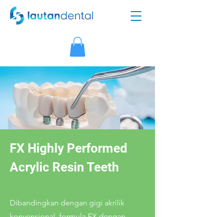
FX Highly Performed
Acrylic Resin Teeth
Dibandingkan dengan gigi akrilik
konvensional, formula FX dengan